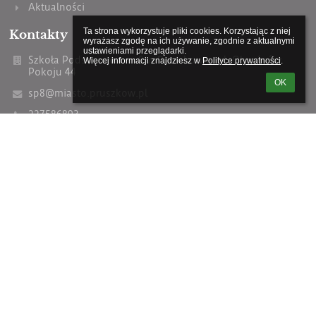
Aktualności
Ta strona wykorzystuje pliki cookies. Korzystając z niej 
Kontakty
wyrażasz zgodę na ich używanie, zgodnie z aktualnymi 
ustawieniami przeglądarki.

Szkoła Podstawowa nr 8 w Pruszkowie, ul. Obrońców
Więcej informacji znajdziesz w 
Polityce prywatności
.
Pokoju 44
OK
sp8@miasto.pruszkow.pl
227586893
telefony komórkowe Szkoły:
500 641 804;
500 641 796
ul. Obrońców Pokoju 44
05-800 Pruszków
Poland
W czasie ferii, wakacji, a także dni wolnych od zajęć
dydaktycznych szkoła jest czynna dla interesantów
w godzinach 8:00 - 14:00.
W piątki interesantów nie przyjmujemy - jest to dzień
wewnętrzny placówki.
Numer konta: 8512 4063 80 1111 0010 8653 0674
AE:PL-98950-77795-SFRHJ-27