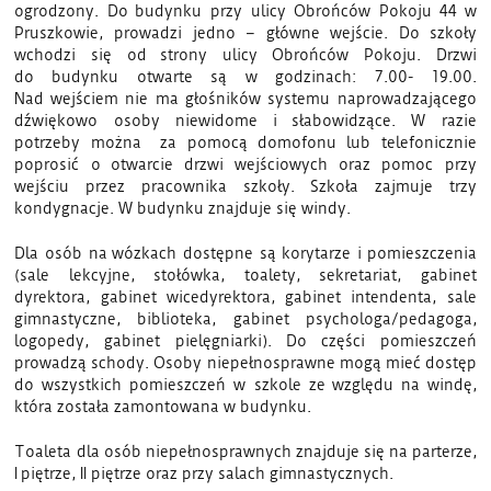
ogrodzony. Do budynku przy ulicy Obrońców Pokoju 44 w
Pruszkowie, prowadzi jedno – główne wejście. Do szkoły
wchodzi się od strony ulicy Obrońców Pokoju. Drzwi
do budynku otwarte są w godzinach: 7.00- 19.00.
Nad wejściem nie ma głośników systemu naprowadzającego
dźwiękowo osoby niewidome i słabowidzące. W razie
potrzeby można za pomocą domofonu lub telefonicznie
poprosić o otwarcie drzwi wejściowych oraz pomoc przy
wejściu przez pracownika szkoły. Szkoła zajmuje trzy
kondygnacje. W budynku znajduje się windy.
Dla osób na wózkach dostępne są korytarze i pomieszczenia
(sale lekcyjne, stołówka, toalety, sekretariat, gabinet
dyrektora, gabinet wicedyrektora, gabinet intendenta, sale
gimnastyczne, biblioteka, gabinet psychologa/pedagoga,
logopedy, gabinet pielęgniarki). Do części pomieszczeń
prowadzą schody. Osoby niepełnosprawne mogą mieć dostęp
do wszystkich pomieszczeń w szkole ze względu na windę,
która została zamontowana w budynku.
Toaleta dla osób niepełnosprawnych znajduje się na parterze,
I piętrze, II piętrze oraz przy salach gimnastycznych.