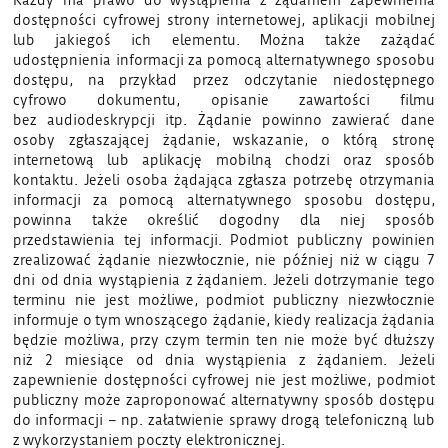
Każdy ma prawo do wystąpienia z żądaniem zapewnienia
dostępności cyfrowej strony internetowej, aplikacji mobilnej
lub jakiegoś ich elementu. Można także zażądać
udostępnienia informacji za pomocą alternatywnego sposobu
dostępu, na przykład przez odczytanie niedostępnego
cyfrowo dokumentu, opisanie zawartości filmu
bez audiodeskrypcji itp. Żądanie powinno zawierać dane
osoby zgłaszającej żądanie, wskazanie, o którą stronę
internetową lub aplikację mobilną chodzi oraz sposób
kontaktu. Jeżeli osoba żądająca zgłasza potrzebę otrzymania
informacji za pomocą alternatywnego sposobu dostępu,
powinna także określić dogodny dla niej sposób
przedstawienia tej informacji. Podmiot publiczny powinien
zrealizować żądanie niezwłocznie, nie później niż w ciągu 7
dni od dnia wystąpienia z żądaniem. Jeżeli dotrzymanie tego
terminu nie jest możliwe, podmiot publiczny niezwłocznie
informuje o tym wnoszącego żądanie, kiedy realizacja żądania
będzie możliwa, przy czym termin ten nie może być dłuższy
niż 2 miesiące od dnia wystąpienia z żądaniem. Jeżeli
zapewnienie dostępności cyfrowej nie jest możliwe, podmiot
publiczny może zaproponować alternatywny sposób dostępu
do informacji – np. załatwienie sprawy drogą telefoniczną lub
z wykorzystaniem poczty elektronicznej.