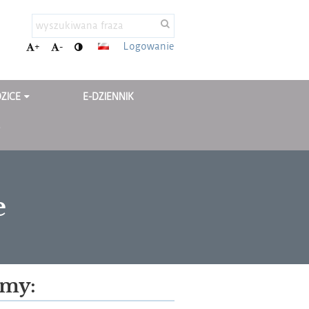
Logowanie
+
-
DZICE
E-DZIENNIK
T
e
emy: