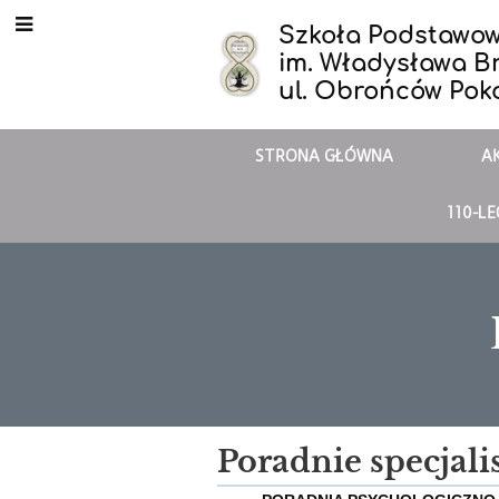
Szkoła Podstawow
im. Władysława B
ul. Obrońców Pok
STRONA GŁÓWNA
A
110-L
Poradnie
Poradnie specjali