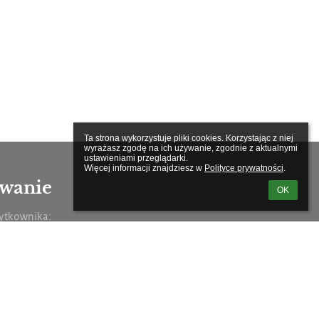
Ta strona wykorzystuje pliki cookies. Korzystając z niej 
wyrażasz zgodę na ich używanie, zgodnie z aktualnymi 
ustawieniami przeglądarki.

Więcej informacji znajdziesz w 
Polityce prywatności
.
wanie
OK
ytkownika: