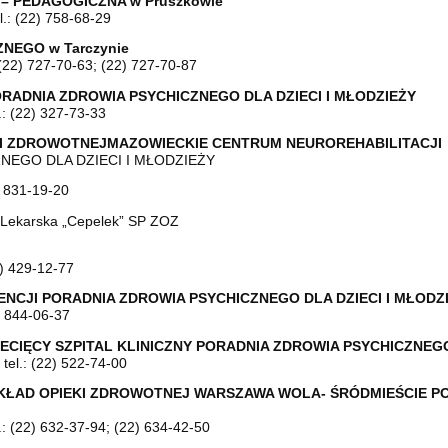
– PEDAGOGICZNA w Pruszkowie
l.: (22) 758-68-29
NEGO w Tarczynie
 (22) 727-70-63; (22) 727-70-87
RADNIA ZDROWIA PSYCHICZNEGO DLA DZIECI I MŁODZIEŻY
.: (22) 327-73-33
KI ZDROWOTNEJMAZOWIECKIE CENTRUM NEUROREHABILITACJI I
NEGO DLA DZIECI I MŁODZIEŻY
2) 831-19-20
 Lekarska „Cepelek” SP ZOZ
) 429-12-77
CJI PORADNIA ZDROWIA PSYCHICZNEGO DLA DZIECI I MŁODZ
2) 844-06-37
ECIĘCY SZPITAL KLINICZNY PORADNIA ZDROWIA PSYCHICZNEGO 
tel.: (22) 522-74-00
KŁAD OPIEKI ZDROWOTNEJ WARSZAWA WOLA- ŚRÓDMIEŚCIE P
.: (22) 632-37-94; (22) 634-42-50