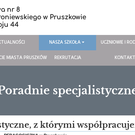
a nr 8
roniewskiego w Pruszkowie
oju 44
KTUALNOŚCI
NASZA SZKOŁA
UCZNIOWIE I RO
ECIE MIASTA PRUSZKÓW
REKRUTACJA
KONTAK
Poradnie specjalistyczn
styczne, z którymi współpracuj