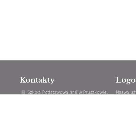
Kontakty
Logo
Szkoła Podstawowa nr 8 w Pruszkowie,
Nazwa uż
ul. Obrońców Pokoju 44
sp8@miasto.pruszkow.pl
Hasło:
227586893
telefony komórkowe Szkoły:
500 641 804;
500 641 796