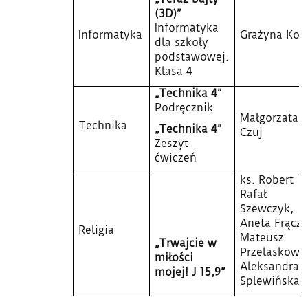
(3D)”
Informatyka
Informatyka
Grażyna Kob
dla szkoły
podstawowej.
Klasa 4
„Technika 4”
Podręcznik
Małgorzata
Technika
„Technika 4”
Czuj
Zeszyt
ćwiczeń
ks. Robert
Rafał
Szewczyk,
Aneta Frącza
Religia
Mateusz
„Trwajcie w
Przelaskowsk
miłości
Aleksandra
mojej! J 15,9”
Splewińska