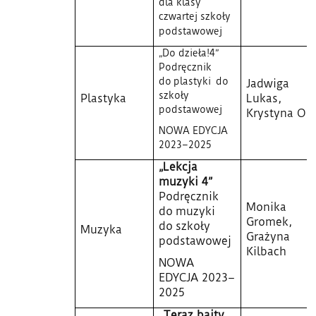
dla klasy
czwartej szkoły
podstawowej
„Do dzieła!4”
Podręcznik
do plastyki do
Jadwiga
szkoły
Plastyka
Lukas,
podstawowej
Krystyna On
NOWA EDYCJA
2023–2025
„Lekcja
muzyki 4”
Podręcznik
Monika
do muzyki
Gromek,
do szkoły
Muzyka
Grażyna
podstawowej
Kilbach
NOWA
EDYCJA 2023–
2025
„Teraz bajty