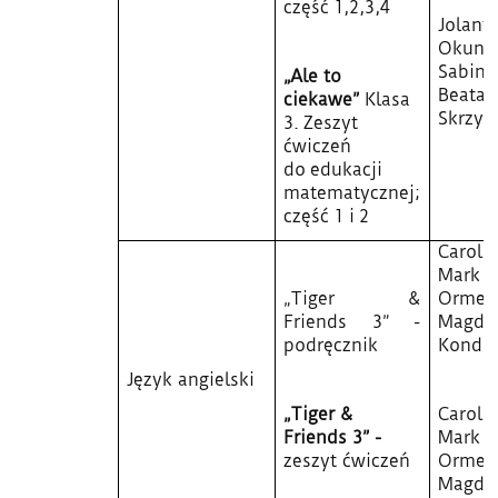
część 1,2,3,4
Jolant
Okuni
Sabina 
„Ale to
Beata
ciekawe”
Klasa
Skrzyp
3. Zeszyt
ćwiczeń
do edukacji
matematycznej;
część 1 i 2
Carol 
Mark
„Tiger &
Ormer
Friends 3”
-
Magda
podręcznik
Kondr
Język angielski
„Tiger &
Carol 
Friends 3” -
Mark
zeszyt ćwiczeń
Ormer
Magda