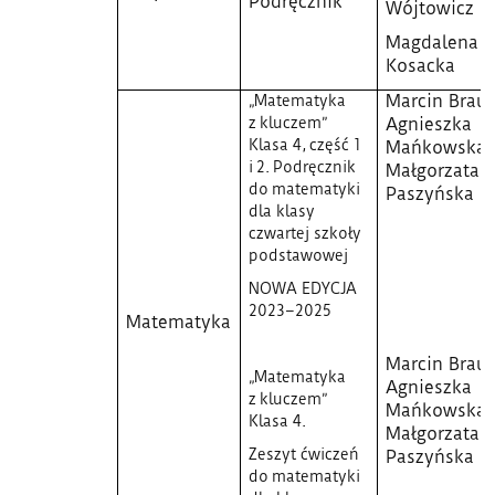
Podręcznik
Wójtowicz
Magdalena
Kosacka
„Matematyka
Marcin Braun
z kluczem”
Agnieszka
Klasa 4, część 1
Mańkowska,
i 2. Podręcznik
Małgorzata
do matematyki
Paszyńska
dla klasy
czwartej szkoły
podstawowej
NOWA EDYCJA
2023–2025
Matematyka
Marcin Braun
„Matematyka
Agnieszka
z kluczem”
Mańkowska,
Klasa 4.
Małgorzata
Zeszyt ćwiczeń
Paszyńska
do matematyki