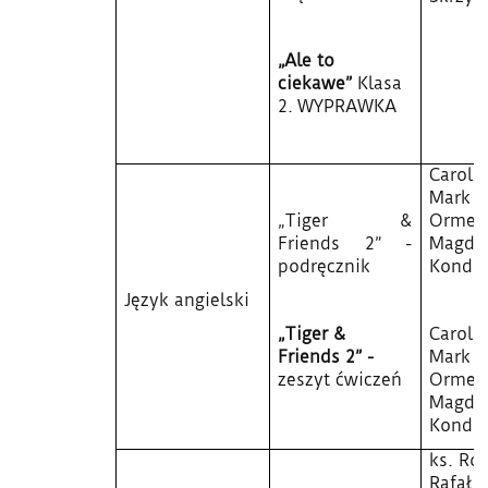
„Ale to
ciekawe”
Klasa
2. WYPRAWKA
Carol 
Mark
„Tiger &
Ormer
Friends 2”
-
Magda
podręcznik
Kondr
Język angielski
„Tiger &
Carol 
Friends 2” -
Mark
zeszyt ćwiczeń
Ormer
Magda
Kondr
ks. Ro
Rafał