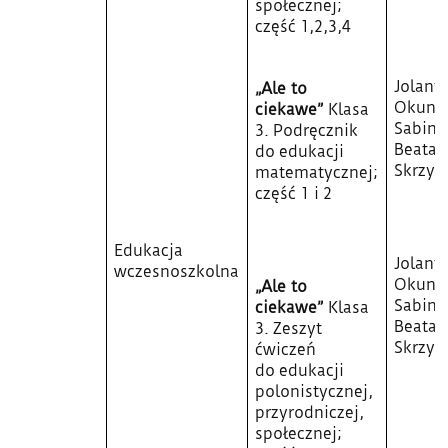
społecznej;
część 1,2,3,4
Jolant
„Ale to
Okuni
ciekawe”
Klasa
Sabina 
3. Podręcznik
Beata
do edukacji
Skrzyp
matematycznej;
część 1 i 2
Edukacja
Jolant
wczesnoszkolna
Okuni
„Ale to
Sabina 
ciekawe”
Klasa
Beata
3. Zeszyt
Skrzyp
ćwiczeń
do edukacji
polonistycznej,
przyrodniczej,
społecznej;