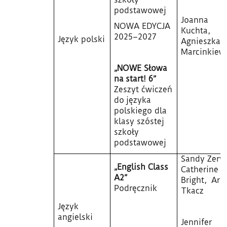
szkoły
podstawowej
Joanna
NOWA EDYCJA
Kuchta,
2025–2027
Język polski
Agnieszka
Marcinkiew
„NOWE Słowa
na start! 6”
Zeszyt ćwiczeń
do języka
polskiego dla
klasy szóstej
szkoły
podstawowej
Sandy Zerva
„English Class
Catherine
A2”
Bright, Are
Podręcznik
Tkacz
Język
angielski
Jennifer