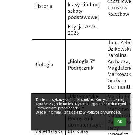
Łaszkiewicz
klasy siódmej
Historia
Jarosław
szkoły
Kłaczkow
podstawowej
Edycja 2023–
2025
Ilona Żeber
Dzikowska,
Karolina
„Biologia 7”
Archacka,
Biologia
Podręcznik
Magdalena
Markowska
Grażyna
Skirmuntt
„Matematyka
Marcin Brau
Ta strona wykorzystuje pliki cookies. Korzystając z niej 
z kluczem”
Agnieszka
wyrażasz zgodę na ich używanie, zgodnie z aktualnymi 
ustawieniami przeglądarki.

Klasa 7.
Mańkowska
Więcej informacji znajdziesz w 
Polityce prywatności
.
Małgorzata
Podręcznik
Paszyńska,
OK
do matematyki
Jerzy
Matematyka
dla klasy
Janowicz,