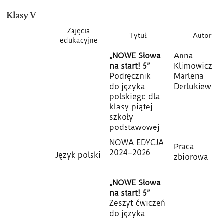
Klasy V
Zajęcia
Tytuł
Autor
edukacyjne
„NOWE Słowa
Anna
na start! 5”
Klimowicz,
Podręcznik
Marlena
do języka
Derlukiewic
polskiego dla
klasy piątej
szkoły
podstawowej
NOWA EDYCJA
Praca
2024–2026
Język polski
zbiorowa
„NOWE Słowa
na start! 5”
Zeszyt ćwiczeń
do języka