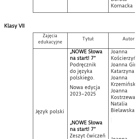
Kornacka
Klasy VII
Zajęcia
Tytuł
Autor
edukacyjne
„NOWE Słowa
Joanna
na start! 7”
Kościerzyńs
Podręcznik
Joanna Gint
do języka
Katarzyna Ł
polskiego.
Joanna
Krzemińska
Nowa edycja
Joanna
2023–2025
Kostrzewa,
Natalia
Bielawska
Język polski
„NOWE Słowa
na start! 7”
Zeszyt ćwiczeń