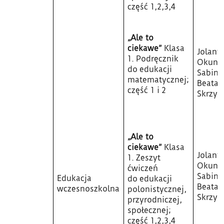
część 1,2,3,4
„Ale to
ciekawe”
Klasa
Jolant
1. Podręcznik
Okuni
do edukacji
Sabina 
matematycznej;
Beata
część 1 i 2
Skrzyp
„Ale to
ciekawe”
Klasa
Jolant
1. Zeszyt
Okuni
ćwiczeń
Sabina 
Edukacja
do edukacji
Beata
wczesnoszkolna
polonistycznej,
Skrzyp
przyrodniczej,
społecznej;
część 1,2,3,4