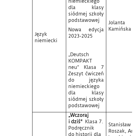
niemieckiego
dla klasy
siódmej szkoły
podstawowej
Jolanta
Kamińska
Nowa edycja
Język
2023-2025
niemiecki
„Deutsch
KOMPAKT
neu”
Klasa 7
Zeszyt ćwiczeń
do języka
niemieckiego
dla klasy
siódmej szkoły
podstawowej
„Wczoraj
i dziś"
Klasa 7.
Stanisław
Podręcznik
Roszak, An
do historii dla