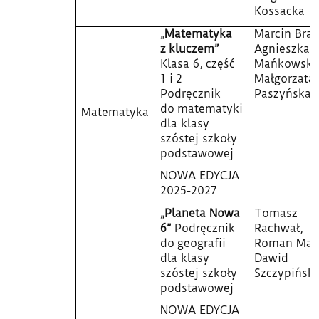
Kossacka
„Matematyka
Marcin Brau
z kluczem”
Agnieszka
Klasa 6, część
Mańkowska
1 i 2
Małgorzata
Podręcznik
Paszyńska
do matematyki
Matematyka
dla klasy
szóstej szkoły
podstawowej
NOWA EDYCJA
2025-2027
„Planeta Nowa
Tomasz
6”
Podręcznik
Rachwał,
do geografii
Roman Mala
dla klasy
Dawid
szóstej szkoły
Szczypiński
podstawowej
NOWA EDYCJA