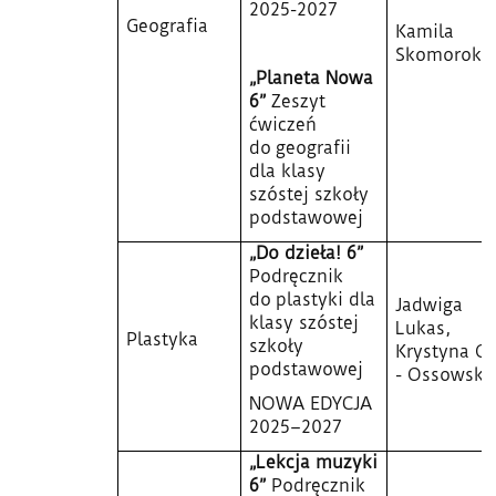
2025-2027
Geografia
Kamila
Skomoroko
„Planeta Nowa
6”
Zeszyt
ćwiczeń
do geografii
dla klasy
szóstej szkoły
podstawowej
„Do dzieła! 6”
Podręcznik
do plastyki dla
Jadwiga
klasy szóstej
Lukas,
Plastyka
szkoły
Krystyna O
podstawowej
- Ossowska
NOWA EDYCJA
2025–2027
„Lekcja muzyki
6”
Podręcznik