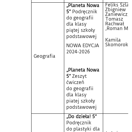
Feliks Szlajf
„Planeta Nowa
Zbigniew
5”
Podręcznik
Zaniewicz,
do geografii
Tomasz
Rachwał
dla klasy
,Roman Mal
piątej szkoły
podstawowej
Kamila
Skomoroko
NOWA EDYCJA
2024-2026
Geografia
„Planeta Nowa
5”
Zeszyt
ćwiczeń
do geografii
dla klasy
piatej szkoły
podstawowej
„Do dzieła! 5”
Podręcznik
do plastyki dla