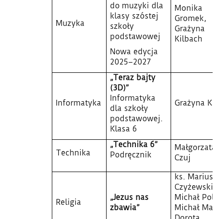
do muzyki dla
Monika
klasy szóstej
Gromek,
Muzyka
szkoły
Grażyna
podstawowej
Kilbach
Nowa edycja
2025–2027
„Teraz bajty
(3D)”
Informatyka
Informatyka
Grażyna Ko
dla szkoły
podstawowej.
Klasa 6
„Technika 6”
Małgorzata
Technika
Podręcznik
Czuj
ks. Mariusz
Czyżewski, 
„Jezus nas
Michał Poln
Religia
zbawia”
Michał Małe
Dorota