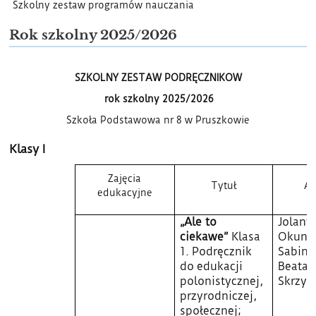
Szkolny zestaw programów nauczania
i
Programów
Rok szkolny 2025/2026
nauczania
SZKOLNY ZESTAW PODRĘCZNIKOW
rok szkolny 2025/2026
Szkoła Podstawowa nr 8 w Pruszkowie
Klasy I
Zajęcia
Tytuł
Au
edukacyjne
„Ale to
Jolant
ciekawe”
Klasa
Okuni
1. Podręcznik
Sabina 
do edukacji
Beata
polonistycznej,
Skrzyp
przyrodniczej,
społecznej;