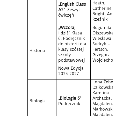
Heath,
„English Class
Catherine
A2”
Zeszyt
Bright, Ann
ćwiczęń
Rzeźnik
„Wczoraj
Bogumiła
i dziś”
Klasa
Olszewska,
6. Podręcznik
Wiesława
do historii dla
Sudryk –
klasy szóstej
Fertsch,
Historia
szkoły
Grzegorz
podstawowej
Wojciechow
Nowa Edycja
2025-2027
Ilona Żeber
Dzikowska,
Karolina
„Biologia 6”
Archacka,
Biologia
Podręcznik
Magdalena
Markowska
Magdalena