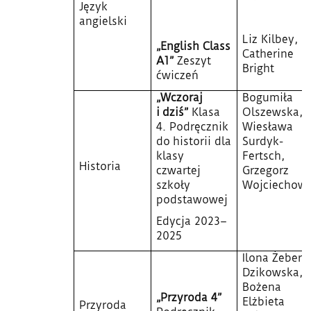
Język
angielski
Liz Kilbey,
„English Class
Catherine
A1”
Zeszyt
Bright
ćwiczeń
„Wczoraj
Bogumiła
i dziś”
Klasa
Olszewska,
4.
Podręcznik
Wiesława
do historii dla
Surdyk-
klasy
Fertsch,
Historia
czwartej
Grzegorz
szkoły
Wojciechows
podstawowej
Edycja 2023–
2025
Ilona Żeber-
Dzikowska,
Bożena
„Przyroda 4”
Elżbieta
Przyroda