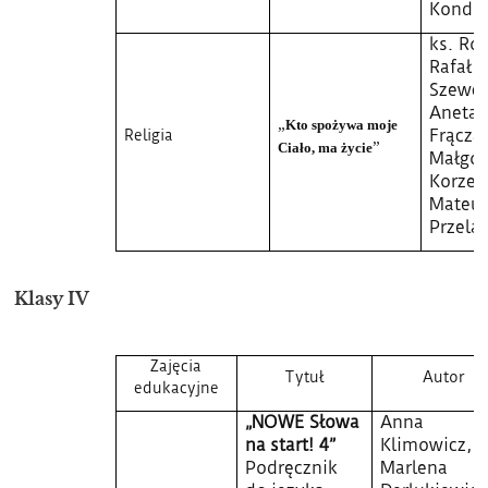
Kondr
ks. Ro
Rafał
Szewcz
Aneta
„
Kto spożywa moje
Religi
a
Frącza
”
Ciało, ma życie
Małgor
Korzen
Mateu
Przela
Klasy IV
Zajęcia
Tytuł
Autor
edukacyjne
„NOWE Słowa
Anna
na start! 4”
Klimowicz,
Podręcznik
Marlena