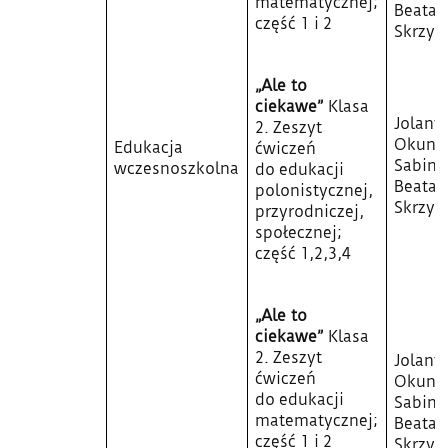
matematycznej;
Beata
część 1 i 2
Skrzyp
„Ale to
ciekawe”
Klasa
Jolant
2. Zeszyt
Okuni
Edukacja
ćwiczeń
Sabina 
wczesnoszkolna
do edukacji
Beata
polonistycznej,
Skrzyp
przyrodniczej,
społecznej;
część 1,2,3,4
„Ale to
ciekawe”
Klasa
2. Zeszyt
Jolant
ćwiczeń
Okuni
do edukacji
Sabina 
matematycznej;
Beata
część 1 i 2
Skrzyp