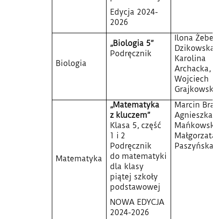
Edycja 2024-
2026
Ilona Żeber
„Biologia 5”
Dzikowska,
Podręcznik
Karolina
Biologia
Archacka,
Wojciech
Grajkowski
„Matematyka
Marcin Brau
z kluczem”
Agnieszka
Klasa 5, część
Mańkowska
1 i 2
Małgorzata
Podręcznik
Paszyńska
do matematyki
Matematyka
dla klasy
piątej szkoły
podstawowej
NOWA EDYCJA
2024-2026