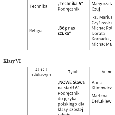
„Technika 5”
Małgorzata
Technika
Podręcznik
Czuj
ks. Mariusz
Czyżewski, 
„Bóg nas
Michał Poln
Religia
szuka”
Dorota
Kornacka,
Michał Mał
Klasy VI
Zajęcia
Tytuł
Autor
edukacyjne
„NOWE Słowa
Anna
na start! 6”
Klimowicz,
Podręcznik
Marlena
do języka
Derlukiewic
polskiego dla
klasy szóstej