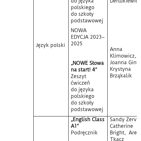
do języka
Derlukiewicz
polskiego
do szkoły
podstawowej
NOWA
EDYCJA 2023–
2025
Język polski
Anna
Klimowicz,
Joanna Ginte
„NOWE Słowa
Krystyna
na start! 4”
Brząkalik
Zeszyt
ćwiczeń
do języka
polskiego
do szkoły
podstawowej
„English Class
Sandy Zervas
A1”
Catherine
Podręcznik
Bright, Arek
Tkacz