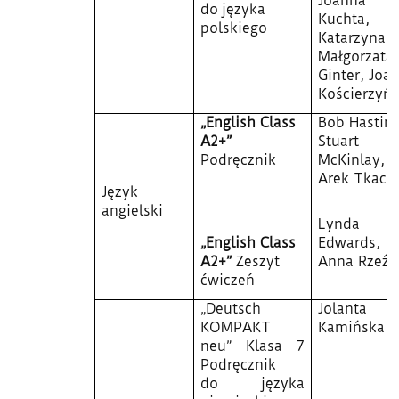
Joanna
do języka
Kuchta,
polskiego
Katarzyna Ł
Małgorzata
Ginter, Joa
Kościerzyń
„English Class
Bob Hasting
A2+”
Stuart
Podręcznik
McKinlay,
Arek Tkacz
Język
angielski
Lynda
„English Class
Edwards,
A2+”
Zeszyt
Anna Rzeźn
ćwiczeń
„Deutsch
Jolanta
KOMPAKT
Kamińska
neu”
Klasa 7
Podręcznik
do języka