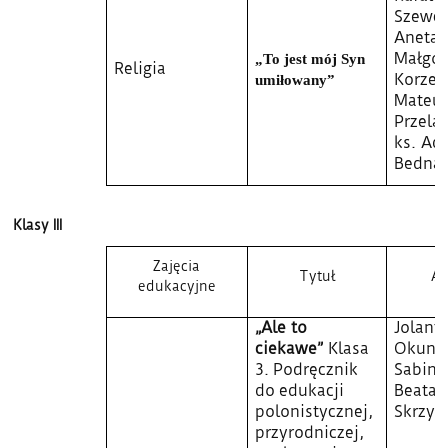
Szewcz
Aneta 
Małgor
„To jest mój Syn
Religia
Korzen
umiłowany”
Mateu
Przela
ks. Ad
Bednar
Klasy III
Zajęcia
Tytuł
Au
edukacyjne
„Ale to
Jolant
ciekawe”
Klasa
Okuni
3. Podręcznik
Sabina 
do edukacji
Beata
polonistycznej,
Skrzyp
przyrodniczej,