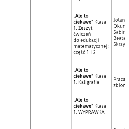
„Ale to
Jolant
ciekawe”
Klasa
Okuni
1. Zeszyt
Sabina 
ćwiczeń
Beata
do edukacji
Skrzyp
matematycznej;
część 1 i 2
„Ale to
ciekawe”
Klasa
Praca
1. Kaligrafia
zbioro
„Ale to
ciekawe”
Klasa
1. WYPRAWKA