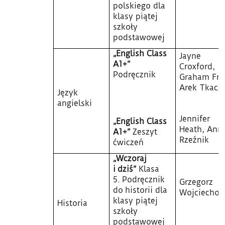
polskiego dla
klasy piątej
szkoły
podstawowej
„English Class
Jayne
A1+”
Croxford,
Podręcznik
Graham Fru
Arek Tkacz
Język
angielski
Jennifer
„English Class
Heath, Ann
A1+”
Zeszyt
Rzeźnik
ćwiczeń
„Wczoraj
i dziś”
Klasa
5. Podręcznik
Grzegorz
do historii dla
Wojciechow
klasy piątej
Historia
szkoły
podstawowej