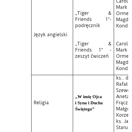
Carol 
Mark
„Tiger &
Ormer
Friends 1”
-
Magda
podręcznik
Kondr
Język angielski
„Tiger &
Carol 
Friends 1” -
Mark
zeszyt ćwiczeń
Ormer
Magda
Kondr
ks.. dr
Rafał
Szewcz
Aneta
„W imię Ojca
Religia
Frącza
i Syna i Ducha
Małgor
Świętego”
Korzen
ks. Jan
Staruc