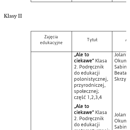
Klasy II
Zajęcia
Tytuł
Au
edukacyjne
„Ale to
Jolant
ciekawe”
Klasa
Okuni
2. Podręcznik
Sabina 
do edukacji
Beata
polonistycznej,
Skrzyp
przyrodniczej,
społecznej;
część 1,2,3,4
„Ale to
ciekawe”
Klasa
Jolant
2. Podręcznik
Okuni
do edukacji
Sabina 